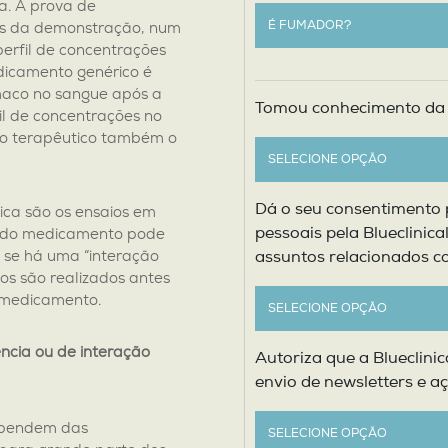
a. A prova de
vés da demonstração, num
perfil de concentrações
icamento genérico é
rmaco no sangue após a
Tomou conhecimento da
l de concentrações no
ito terapêutico também o
Dá o seu consentimento 
ica são os ensaios em
pessoais pela Blueclinica
nado medicamento pode
, se há uma “interação
assuntos relacionados co
s são realizados antes
o medicamento.
ncia ou de interação
Autoriza que a Blueclini
envio de newsletters e a
ependem das