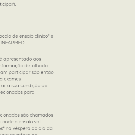
icipar).
colo de ensaio clínico" e
e INFARMED.
 é apresentado aos
a informação detalhada
itam participar são então
 a exames
ar a sua condição de
elecionados para
lecionados são chamados
 onde o ensaio vai
s" na véspera do dia da