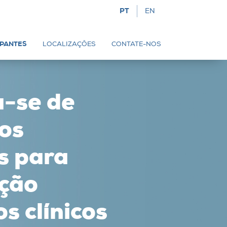
IPANTES
LOCALIZAÇÕES
CONTATE-NOS
a-se de
ios
s para
ação
s clínicos