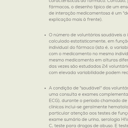
características do fármaco. Contudo,
fármacos, o desenho típico de um ens
de interação medicamentosa é um "de
explicação mais à frente).
O número de voluntários saudáveis a i
calculado estatisticamente, em função
individual do fármaco (isto é, a varia
com o medicamento no mesmo indiví
mesmo medicamento em alturas difer
das vezes são estudados 24 voluntár
com elevada variabilidade podem req
A condição de "saudável" dos voluntár
uma consulta e exames complementares
ECG), durante o período chamado de "
clínicas inclui-se geralmente hematol
particular atenção aos testes de funç
exame sumário de urina, serologia HIV
C, teste para drogas de abuso. E test