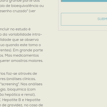
 para grande parte dos
aio de bioequivalência ou
senho cruzado" (ver
SUBM
ncluir no estudo é
 da variabilidade intra-
bilidade que se observa
duo quando este toma o
entes). Em grande parte
ios. Mas medicamentos
uerer amostras maiores.
ios faz-se através de
 (análises clínicas,
screening". Nas análises
ogia, bioquímica (com
ão hepática e renal),
, Hepatite B e Hepatite
e de gravidez, no caso de