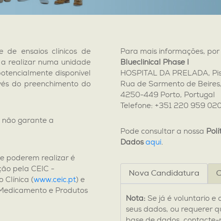
e de ensaios clínicos de
Para mais informações, por
 a realizar numa unidade
Blueclinical Phase I
otencialmente disponível
HOSPITAL DA PRELADA, Pis
avés do preenchimento do
Rua de Sarmento de Beires
4250-449 Porto, Portugal
Telefone: +351 220 959 02
a não garante a
Pode consultar a nossa
Polí
Dados
aqui
.
se poderem realizar é
ção pela CEIC -
Nova Candidatura
C
 Clínica (
www.ceic.pt
) e
Medicamento e Produtos
Nota:
Se já é voluntario e
seus dados, ou requerer q
base de dados, contacte-n