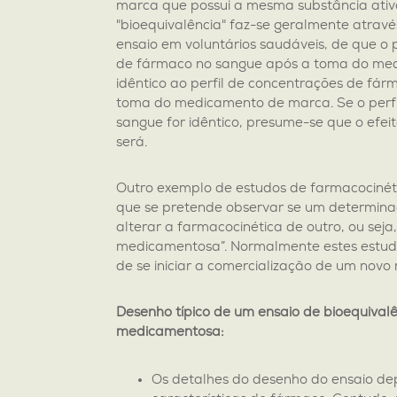
marca que possui a mesma substância ativ
"bioequivalência" faz-se geralmente atra
ensaio em voluntários saudáveis, de que o 
de fármaco no sangue após a toma do med
idêntico ao perfil de concentrações de fá
toma do medicamento de marca. Se o perfi
sangue for idêntico, presume-se que o efe
será.
Outro exemplo de estudos de farmacocinét
que se pretende observar se um determi
alterar a farmacocinética de outro, ou seja
medicamentosa”. Normalmente estes estudo
de se iniciar a comercialização de um nov
Desenho típico de um ensaio de bioequivalê
medicamentosa:
Os detalhes do desenho do ensaio d