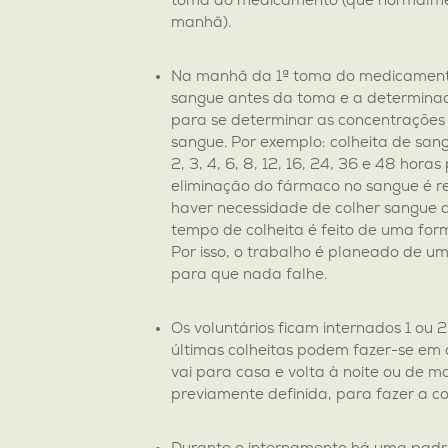
toma do medicamento (que normalme
manhã).
Na manhã da 1ª toma do medicamento 
sangue antes da toma e a determina
para se determinar as concentrações
sangue. Por exemplo: colheita de sangu
2, 3, 4, 6, 8, 12, 16, 24, 36 e 48 hor
eliminação do fármaco no sangue é r
haver necessidade de colher sangue a
tempo de colheita é feito de uma form
Por isso, o trabalho é planeado de um
para que nada falhe.
Os voluntários ficam internados 1 ou 2
últimas colheitas podem fazer-se em 
vai para casa e volta à noite ou de 
previamente definida, para fazer a co