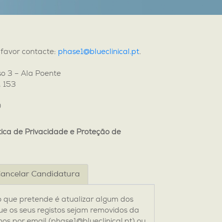
 favor contacte:
phase1@blueclinical.pt
.
o 3 – Ala Poente
, 153
0
tica de Privacidade e Proteção de
ancelar Candidatura
 o que pretende é atualizar algum dos
ue os seus registos sejam removidos da
os por email (phase1@blueclinical.pt) ou