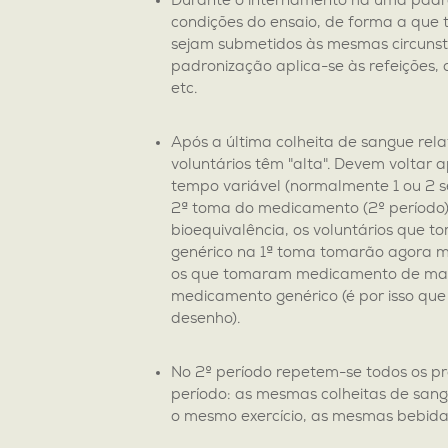
Durante o internamento há uma padr
condições do ensaio, de forma a que t
sejam submetidos às mesmas circunst
padronização aplica-se às refeições, a
etc.
Após a última colheita de sangue relat
voluntários têm "alta". Devem voltar 
tempo variável (normalmente 1 ou 2 
2ª toma do medicamento (2º período)
bioequivalência, os voluntários que
genérico na 1ª toma tomarão agora 
os que tomaram medicamento de ma
medicamento genérico (é por isso qu
desenho).
No 2º período repetem-se todos os p
período: as mesmas colheitas de sang
o mesmo exercício, as mesmas bebidas