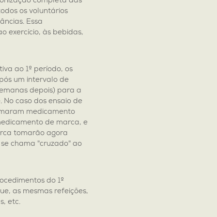
onização completa das
odos os voluntários
âncias. Essa
o exercício, às bebidas,
iva ao 1º período, os
após um intervalo de
semanas depois) para a
. No caso dos ensaio de
 tomaram medicamento
medicamento de marca, e
rca tomarão agora
e se chama "cruzado" ao
rocedimentos do 1º
ue, as mesmas refeições,
, etc.