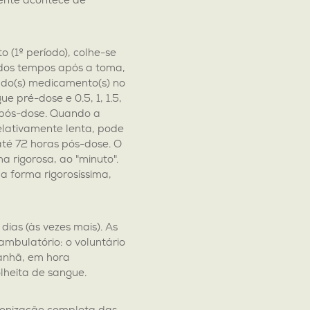
nte acontece de
(1º período), colhe-se
dos tempos após a toma,
 do(s) medicamento(s) no
e pré-dose e 0.5, 1, 1.5,
as pós-dose. Quando a
elativamente lenta, pode
té 72 horas pós-dose. O
a rigorosa, ao "minuto".
a forma rigorosíssima,
 dias (às vezes mais). As
ambulatório: o voluntário
manhã, em hora
lheita de sangue.