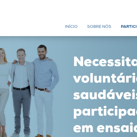
INÍCIO
SOBRE NÓS
PARTIC
Necessit
voluntár
saudávei
particip
em ensaio