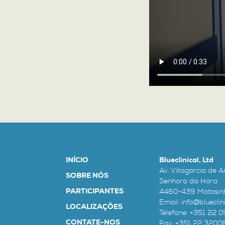
INÍCIO
Blueclinical, Ltd
Av. Villagarcia de A
SOBRE NÓS
Senhora da Hora
PARTICIPANTES
4460-439 Matosinh
Email:
info@blueclini
LOCALIZAÇÕES
Telefone:
+351 22 
CONTATE-NOS
Fax: +351 22 320