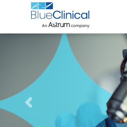
eClinical uma
resa Astrum
Anterior
xcelência clínica combinada