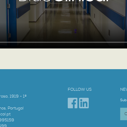
FOLLOW US
NE
rosa, 1919 - 1º
Sub
os, Portugal
cal.pt
0995159
0699