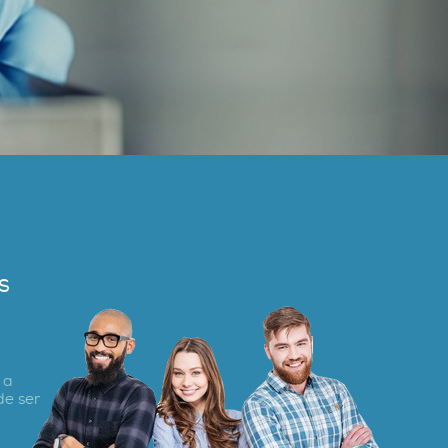
Leia mais...
s
 a
de ser